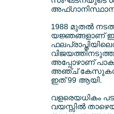
സംഘടനയുടെ ശ്രമ
അഫ്ഗാനിസ്ഥാനു
1988 മുതല്‍ നടത്
യജ്ഞങ്ങളാണ് ഈ 
ഫലപ്രാപ്തിയിലെത
വിജയത്തിനടുത്ത
അപ്പോഴാണ് പാ
അഞ്ച് കേസുകള്‍ റ
ഇത് 99 ആയി.
വളരെയധികം പട
വയസ്സില്‍ താഴെയു