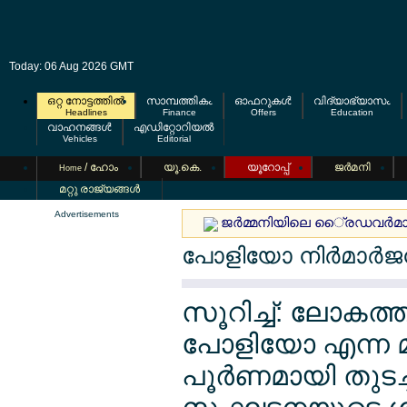
Today: 06 Aug 2026 GMT
ഒറ്റ നോട്ടത്തില്‍
സാമ്പത്തികം
ഓഫറുകള്‍
വിദ്യാഭ്യാസം
Headlines
Finance
Offers
Education
വാഹനങ്ങള്‍
എഡിറ്റോറിയല്‍
Vehicles
Editorial
/ ഹോം
യൂ.കെ.
യൂറോപ്പ്
ജര്‍മനി
Home
മറ്റു രാജ്യങ്ങള്‍
Advertisements
ജര്‍മ്മനിയിലെ ൈ്രഡവര്‍മാര്‍
പോളിയോ നിര്‍മാര്‍
സൂറിച്ച്: ലോകത്ത
പോളിയോ എന്ന
പൂര്‍ണമായി തുടച