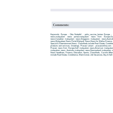
Comments:
Keywords: Europe - Otta Nottathil - polio_vaccine_laistan Europe - Ot
news,malayalam news portal,malayalam news from Europe,Gu
news,Canadian malayalam news,Singapore malayalam news,Austra
news,Malayalees News Portal,Malayali News,News for Mallus,Finance, Edu
Special & Entertainment News. Classifieds include Real Estate, Condole
products and services, Greetings. Pravasi Lokam - pravasionline.com
Pravasi news from Europe,Gulf malayalam news,American malayala
malayalam news, Australia malayalam news,Newzealand malayalam new
News headlines, Finance, Education, Sports, Classifieds, Current Affai
include Real Estate, Condolence, Matrimonial, Job Vacancies, Buy & Sell 