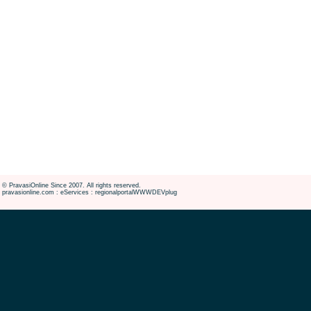
© PravasiOnline Since 2007. All rights reserved.
pravasionline.com : eServices : regionalportalWWWDEVplug