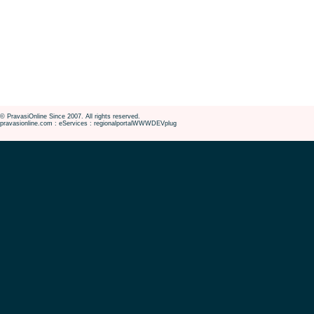
© PravasiOnline Since 2007. All rights reserved.
pravasionline.com : eServices : regionalportalWWWDEVplug