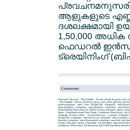
പ്രവചനമനുസരിച
ആളുകളുടെ എണ്ണം
ദശലക്ഷമായി ഉയരു
1,50,000 അധിക ന
ഫെഡറല്‍ ഇന്‍സ്ററ
ട്രെയിനിംഗ് (ബ
Comments:
Keywords: Germany - Otta Nottathil - Nurses_should_be_given_more_
- Otta Nottathil - Nurses_should_be_given_more_skills_germany_nursi
portal,malayalam news from Europe,Gulf malayalam news,Amer
news,Singapore malayalam news,Australia malayalam news,New
Portal,Malayali News,News for Mallus,Finance, Education, Sports, Classif
News. Classifieds include Real Estate, Condolence, Matrimonial, Job Va
Greetings. Pravasi Lokam - pravasionline.com- a pravasi malayala
Europe,Gulf malayalam news,American malayalam news,Canadian m
Australia malayalam news,Newzealand malayalam news,Inda and other
Finance, Education, Sports, Classifieds, Current Affairs, Special & Enter
Condolence, Matrimonial, Job Vacancies, Buy & Sell of products and servi