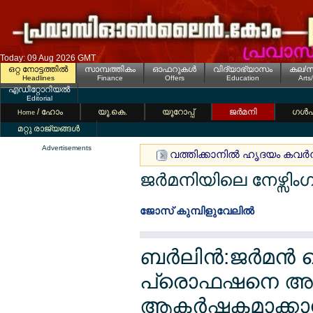
Today: 09 Aug 2026 GMT
ഒറ്റ നോട്ടത്തില്‍
സാമ്പത്തികം
ഓഫറുകള്‍
വിദ്യാഭ്യാസം
കല/സ
Headlines
Finance
Offers
Education
Arts
എഡിറ്റോറിയല്‍
Editorial
/ ഹോം
യൂ.കെ.
യൂറോപ്പ്
ജര്‍മനി
ഗള്‍
Home
മറ്റു രാജ്യങ്ങള്‍
Advertisements
വത്തിക്കാനില്‍ ഹൃദയം കവര്‍ന്ന
ജര്‍മനിയിലെ നേഴ്സിംഗ
ജോസ് കുമ്പിളുവേലില്‍
ബര്‍ലിന്‍:ജര്‍മന്‍
പ്രൊഫഷനെ അടി
ആകര്‍ഷകമാക്കാന്