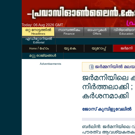
Today: 06 Aug 2026 GMT
ഒറ്റ നോട്ടത്തില്‍
സാമ്പത്തികം
ഓഫറുകള്‍
വിദ്യാഭ്യാ
Headlines
Finance
Offers
Education
എഡിറ്റോറിയല്‍
Editorial
/ ഹോം
യൂ.കെ.
യൂറോപ്പ്
ജര്‍മനി
Home
മറ്റു രാജ്യങ്ങള്‍
Advertisements
ജര്‍മ്മനിയില്‍ മല
ജര്‍മനിയിലെ കു
നിര്‍ത്തലാക്ക
കര്‍ശനമാക്കി
ജോസ് കുമ്പിളുവേലില്‍
ബര്‍ലിന്‍: ജര്‍മനിയി
പൗരത്വ ആവശ്യകതകളും സ