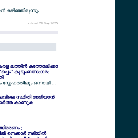
്‍ കഴിഞ്ഞിരുന്നു.
- dated 28 May 2025
േരള ലത്തീന്‍ കത്തോലിക്കാ
"ഒപ്പം'' കുടുംബസംഗമം
തി
സ്നേഹത്തിലും ഒന്നായി ...
ലവിലെ സ്ഥിതി അരിയാന്‍
ര്‍ത്ത കാണുക
ുങ്ങിമരണം ;
‍ നെക്കാര്‍ നദിയില്‍