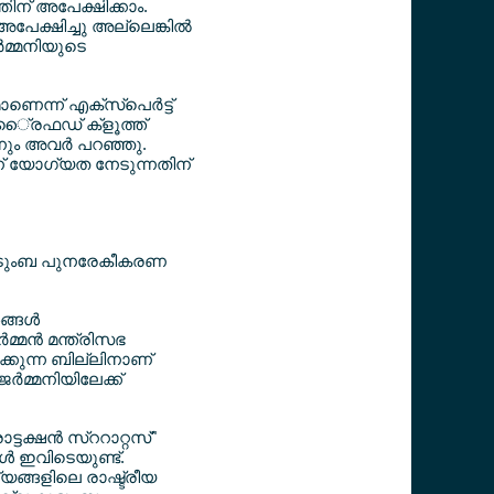
്തിന് അപേക്ഷിക്കാം.
പേക്ഷിച്ചു അല്ലെങ്കില്‍
‍മ്മനിയുടെ
െന്ന് എക്സ്പെര്‍ട്ട്
്‍ൈ്രഫഡ് ക്ളൂത്ത്
്നും അവര്‍ പറഞ്ഞു.
് യോഗ്യത നേടുന്നതിന്
െ കുടുംബ പുനരേകീകരണ
്ങള്‍
‍മ്മന്‍ മന്ത്രിസഭ
കുന്ന ബില്ലിനാണ്
്‍മ്മനിയിലേക്ക്
ക്ഷന്‍ സ്ററാറ്റസ്"
്‍ ഇവിടെയുണ്ട്.
യങ്ങളിലെ രാഷ്ട്രീയ