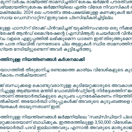
ക് മൂന്ന് വര്‍ഷം രാജ്യത്ത് താമസിച്ചതിന് ശേഷം ജര്‍മ്മന്‍ പൗരത്വത
്ക് ലഭ്യമായതിനുശേഷം ജര്‍മ്മനിയിലെ എത്ര വിദേശ നിവാസികള്‍ അ
യക്തമല്ല. 2024 ലെ പൗരത്വ അപേക്ഷയ്ക്കുള്ള കണക്കുകള്‍ ജര്
സായ ഡെസ്ററാറ്റിസ് ഇതുവരെ പ്രസിദ്ധീകരിച്ചിട്ടില്ല.
ള ഫാസ്ററ് ട്രാക്ക് പിന്‍വലിച്ചത് യുക്തിസഹമായ ഒരു നീക്കമാണ
്രേഷന്‍ ആന്‍ഡ് മൈഗ്രേഷന്റെ (എസ്വിആര്‍) ചെയര്‍മാന്‍ വിന
ത്വം വളരെ എളുപ്പത്തില്‍ ലഭിക്കുമെന്ന ധാരണ ഇത് തിരുത്തുമെന
്തെ പാത നിലവില്‍ വന്നതോടെ ചില ആളുകള്‍ സ്ഥിര താമസത്തിന
യത നേടിയിട്ടുണ്ടെന്ന് അവര്‍ കൂട്ടിച്ചേര്‍ത്തു.
ിനുള്ള നിയന്ത്രണങ്ങള്‍ കര്‍ശനമാക്കി
ായോഗത്തില്‍ തീരുമാനിച്ച രണ്ടാമത്തെ കാര്യം വിദേശികളുട
ംഗീകാരം നല്‍കിയതാണ്.
്ക് ബന്ധുക്കളെ കൊണ്ടുവരാനുള്ള കുടിയേറ്റക്കാരുടെ അവകാശങ
ിച്ചുള്ള ആഭ്യന്തര മന്ത്രി ഡോബ്രിന്‍ഡ്റ്റിന്റെ നിര്‍ദ്ദേശത്തിന് ജര്
താണ്.അഭയാര്‍ത്ഥികളുടെ കുടുംബ പുനരേകീകരണം നിയന്ത്രിക്
‍കിയത്. അഭയാര്‍ത്ഥി ഗ്രൂപ്പുകള്‍ക്ക് അവരുടെ കുടുംബങ്ങളെ ജര
്യതകള്‍ തടയുന്നതാണ് ഇത്.
നുള്ള നിയന്ത്രണങ്ങള്‍ ജര്‍മ്മനിയിലെ "സബ്സിഡിയറി പ്രൊട്ട
േറ്റക്കാരെയാണ് ബാധിക്കുക. ഇത്തരത്തിലുള്ള 3,50,000 വിദേശികള
ഭയാര്‍ത്ഥി പദവി ഇല്ലാത്തവരും എന്നാല്‍ അവരുടെ മാതൃരാജ്