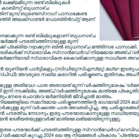
 ലക്ഷ്യമിടുന്ന രണ്ട് ബില്ലുകള്‍
 കാബിനറ്റ് ബുധനാഴ്ച
ന് മുമ്പ് ബുണ്ടെസ്ററാഗ് പാസാക്കേണ്ട
്ത്രി അലക്സാണ്ടര്‍ ഡോബ്രിന്‍ഡ്റ്റ് ആണ്
‍ശനമാക്കുന്ന രണ്ട് ബില്ലുകളാണ് ബുധനാഴ്ച
ര്‍മ്മന്‍ പൗരത്വത്തിനായുള്ള മൂന്ന്
്ക് പ്രക്രിയ റദ്ദാക്കുന്ന ബില്‍ ബുധനാഴ്ച മന്ത്രിസഭ പാസാക്കി.
േശികള്‍ക്ക് സ്വാഭാവിക സ്ററാന്‍ഡേര്‍ഡ് നിയമമായ അഞ്ച് വര്
ഷം ജര്‍മ്മനിയായി സ്വാഭാവികത കൈവരിക്കാനുള്ള സാധ്യത അവസാന
ന്‍ യൂണിയന്‍ പാര്‍ട്ടികളും (സിഡിയു/സിഎസ്യു) മധ്യ~ഇടതുപ
സ്പിഡി) അവരുടെ സഖ്യ കരാറില്‍ പരിഷ്കരണം ഇതിനകം അംഗീകരി
ലേക്കുള്ള അതിവേഗ പാത അതായത് മൂന്ന് വര്‍ഷത്തിനുശേഷം 'ടര്
ന രീതി ഇനി നടക്കില്ല, അഞ്ച് വര്‍ഷത്തിനുശേഷം മാത്രമേ പ്രക
ും നേരെ ചൊവ്വെ ജര്‍മനിയില്‍ ജീവിച്ചാല്‍ മാത്രം.
നിയമങ്ങളിലെ സമഗ്രമായ പരിഷ്കരണത്തിന്റെ ഭാഗമായി 2024 മധ്യ
്‍ക്കുള്ള മൂന്ന് വര്‍ഷത്തെ പാത അവതരിപ്പിച്ചു. ആ പരിഷ്കാരങ്ങ
മ്മന്‍ പൗരത്വം നേടാനും ഇരട്ട പൗരന്മാരാകാനുമുള്ള സാധ്യതയും അ
്‍ ദേശീയതയുള്ളവര്‍ക്ക് മാത്രമേ ലഭ്യമായിരുന്നുള്ളൂ.
ഇതര പൗരന്മാര്‍ക്ക് പൗരത്വത്തിനുള്ള സ്ററാന്‍ഡേര്‍ഡ് റെസ
ഞ്ച് വര്‍ഷമായി കുറച്ചു.2024 ലെ ആ നിയമങ്ങള്‍ പ്രകാരം "പ്ര