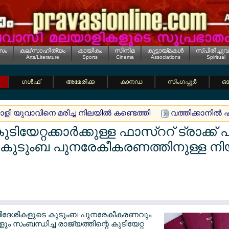
സം
കല/സാഹിത്യം
കായികം
സിനിമ
കൂട്ടായ്മകള്‍
സ്പിരിച്ചുവ
Arts/Literature
Sports
Cinema
Associations
Spiritual
ഗള്‍ഫ്
അമേരിക്ക
കാനഡ
സിംഗപ്പൂര്‍
ഓസ
യാളി യുവാവിനെ മരിച്ച നിലയില്‍ കണ്ടെത്തി
വത്തിക്കാനില്‍ ഹ
ടിയേറ്റക്കാര്‍ക്കുള്ള ഫാസ്ററ് ട്രാക്ക്
ി ; കുടുംബ പുനരേകീകരണത്തിനുള്ള നിയ
ലെ വിദേശികളുടെ കുടുംബ പുനരേകീകരണവും
ംബന്ധിച്ച രാജ്യത്തിന്റെ കുടിയേറ്റ