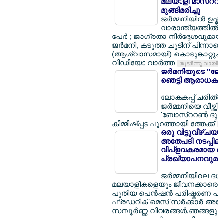
മലയാളി മാസ്ററര്
മുങ്ങിമരിച്ചു
ജര്‍മ്മനിയില്‍ ഉ
വാരാന്ത്യത്തില്‍ 
പേര്‍ ; ജാഗ്രതാ നിര്‍ദ്ദേശവുമ
ജര്‍മനി, കടുത്ത ചൂടിന് പിന്നാ
(ആശ്വാസമായി) കൊടുങ്കാറ്റും 
വിഡിയോ വാര്‍ത്ത
തുടര്‍ന്നു വായ
ജര്‍മനിയുടെ "ലോ
ഞെട്ടി ആരാധകര
ലോകകപ്പ് ചരിത്ര
ജര്‍മ്മനിയെ വീഴ്ത
'ബോസ്ററണ്‍ ദുര
കിമ്മിഷ്പ്പട പുറത്തായി ത്തേക്ക്
ഒരു വിട്ടുവീഴ്ച
അതേപടി നടപ്പിലാക
വിപ്ളവകരമായ പ
പ്രഖ്യാപനവുമാ
ജര്‍മ്മനിയിലെ 
മലയാളികളെയും ജീവനക്കാരെയും
പുതിയ പെന്‍ഷന്‍ പരിഷ്കരണ പാ
ഫ്രഡറിക് മെസ് സര്‍ക്കാര്‍ 
സമ്പൂര്‍ണ്ണ വിവരങ്ങള്‍,ഞങ്ങ