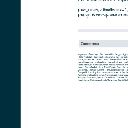
ഇതുവരെ, പ്രതിമാസം 1,00
ഇപ്പോള്‍ അതും അവസാനി
Comments:
Keywords: Germany - Otta Nottathil - fast_track
- Otta Nottathil - fast_track_citizenship_law_ca
portal,malayalam news from Europe,Gulf ma
news,Singapore malayalam news,Australia m
Portal,Malayali News,News for Mallus,Finance, Educa
News. Classifieds include Real Estate, Condolence
Greetings. Pravasi Lokam - pravasionline.com-
Europe,Gulf malayalam news,American malayal
Australia malayalam news,Newzealand malayalam 
Finance, Education, Sports, Classifieds, Current Aff
Condolence, Matrimonial, Job Vacancies, Buy & Sell 