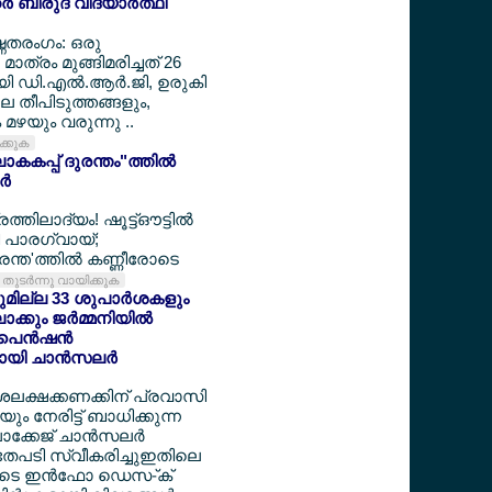
‍ ബിരുദ വിദ്യാര്‍ത്ഥി
ഷ്ണതരംഗം: ഒരു
മാത്രം മുങ്ങിമരിച്ചത് 26
ായി ഡി.എല്‍.ആര്‍.ജി, ഉരുകി
ലെ തീപിടുത്തങ്ങളും,
മഴയും വരുന്നു ..
ിക്കുക
കകപ്പ് ദുരന്തം"ത്തില്‍
്‍
ത്തിലാദ്യം! ഷൂട്ട്ഔട്ടില്‍
്തി പാരഗ്വായ്;
ന്ത'ത്തില്‍ കണ്ണീരോടെ
തുടര്‍ന്നു വായിക്കുക
യുമില്ല 33 ശുപാര്‍ശകളും
്കും ജര്‍മ്മനിയില്‍
െന്‍ഷന്‍
യി ചാന്‍സലര്‍
ദശലക്ഷക്കണക്കിന് പ്രവാസി
 നേരിട്ട് ബാധിക്കുന്ന
ക്കേജ് ചാന്‍സലര്‍
അതേപടി സ്വീകരിച്ചുഇതിലെ
ളുടെ ഇന്‍ഫോ ഡെസ-്ക്