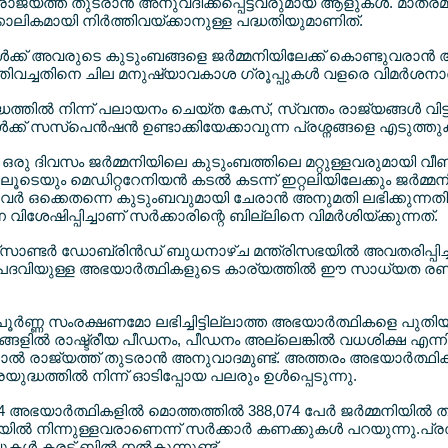
്യത്ത് തുടരാന്‍ അനുവദിക്കപ്പെട്ടവരുമായ ആളുകള്‍. മാത്ര
ലികമായി നിര്‍ത്തിവയ്ക്കാനുള്ള പദ്ധതിയുമാണിത്.
്‍ക്ക് അവരുടെ കുടുംബങ്ങളെ ജര്‍മ്മനിയിലേക്ക് കൊണ്ടുവരാന്‍ 
ത്തിവച്ചതിനെ ചില മനുഷ്യാവകാശ ഗ്രൂപ്പുകള്‍ വളരെ വിമര്‍ശനാ
്തില്‍ നിന്ന് പലായനം ചെയ്ത കേസ്, സ്വന്തം രാജ്യങ്ങള്‍ വിട്ട
ക് സസ്പെന്‍ഷന്‍ ഉണ്ടാക്കിയേക്കാവുന്ന പ്രശ്നങ്ങളെ എടുത്തുക
 ഒരു ദിവസം ജര്‍മ്മനിയിലെ കുടുംബത്തിലെ മറ്റുള്ളവരുമായി വീണ്ട
ലൂടെയും മെഡിറ്ററേനിയന്‍ കടല്‍ കടന്ന് ഇറ്റലിയിലേക്കും ജര്‍
വര്‍ ഒക്കെതന്നെ കുടുംബവുമായി ചേരാന്‍ അനുമതി ലഭിക്കുന്നതി
െ വിശേഷിപ്പിച്ചാണ് സര്‍ക്കാരിന്റെ ബില്ലിനെ വിമര്‍ശിയ്ക്കുന്നത്.
ാണ്ടര്‍ ഡോബ്രിന്‍ഡ് ബുധനാഴ്ച മന്ത്രിസഭയില്‍ അവതരിപ്പിച്ച
വിയുള്ള അഭയാര്‍ത്ഥികളുടെ കാര്യത്തില്‍ ഈ സാധ്യത രണ്ട് വ
പൂര്‍ണ്ണ സംരക്ഷണമോ ലഭിച്ചിട്ടില്ലാത്ത അഭയാര്‍ത്ഥികളെ പുതിയ
ങ്ങളില്‍ രാഷ്ട്രീയ പീഡനം, പീഡനം അല്ലെങ്കില്‍ വധശിക്ഷ എന്ന
ല്‍ രാജ്യത്ത് തുടരാന്‍ അനുവാദമുണ്ട്. അത്തരം അഭയാര്‍ത്ഥിക
ദ്ധത്തില്‍ നിന്ന് ഓടിപ്പോയ പലരും ഉള്‍പ്പെടുന്നു.
 അഭയാര്‍ത്ഥികളില്‍ മൊത്തത്തില്‍ 388,074 പേര്‍ ജര്‍മ്മനിയില്‍ 
ില്‍ നിന്നുള്ളവരാണെന്ന് സര്‍ക്കാര്‍ കണക്കുകള്‍ പറയുന്നു.പ്ര
്‍ കരട് ബില്‍ നല്‍കുന്നുണ്ട്.