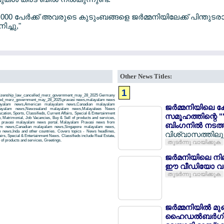
0 പേര്‍ക്ക് അവരുടെ കുടുംബങ്ങളെ ജര്‍മ്മനിയിലേക്ക് പിന്തുടരാന
ച്ചു,"
Other News Titles:
1
_citizenship_law_cancelled_merz_government_may_28_2025 Germany
ncelled_merz_government_may_28_2025,pravasi news,malayalam news
layalam news,American malayalam news,Canadian malayalam
ജര്‍മ്മനിയിലെ ക
alayalam news,Newzealand malayalam news,Malayalees News
tion, Sports, Classifieds, Current Affairs, Special & Entertainment
സമൂഹത്തിന്റെ "
, Matrimonial, Job Vacancies, Buy & Sell of products and services,
 a pravasi malayalam news portal. Malayalam Pravasi news from
ബിംഗനില്‍ നടത്
am news,Canadian malayalam news,Singapore malayalam news,
news,Inda and other countries. Covers topics - News headlines,
വിശ്വാസത്തിലും 
airs, Special & Entertainment News. Classifieds include Real Estate,
of products and services, Greetings.
തുടര്‍ന്നു വായിക്കുക
ജര്‍മനിയിലെ നി
ഈ വീഡിയോ വാ
തുടര്‍ന്നു വായിക്കുക
ജര്‍മ്മനിയില്‍ മ
ഹൈഡല്‍ബര്‍ഗില്