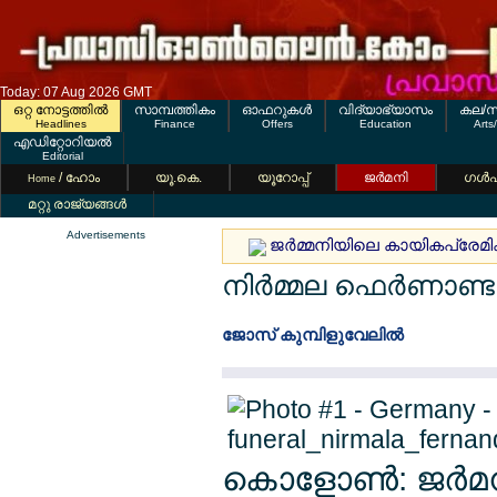
Today: 07 Aug 2026 GMT
ഒറ്റ നോട്ടത്തില്‍
സാമ്പത്തികം
ഓഫറുകള്‍
വിദ്യാഭ്യാസം
കല/സ
Headlines
Finance
Offers
Education
Arts
എഡിറ്റോറിയല്‍
Editorial
/ ഹോം
യൂ.കെ.
യൂറോപ്പ്
ജര്‍മനി
ഗള്‍
Home
മറ്റു രാജ്യങ്ങള്‍
Advertisements
ജര്‍മ്മനിയിലെ കായികപ്രേമികള്
നിര്‍മ്മല ഫെര്‍ണാണ്
ജോസ് കുമ്പിളുവേലില്‍
കൊളോണ്‍: ജര്