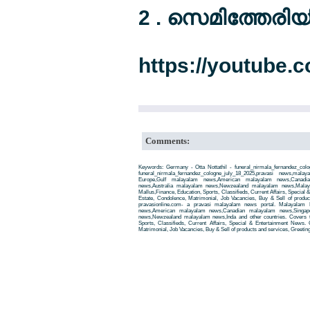
2 . സെമിത്തേരിയ
https://youtube.c
Comments:
Keywords: Germany - Otta Nottathil - funeral_nirmala_fernandez_colo
funeral_nirmala_fernandez_cologne_july_18_2025,pravasi news,m
Europe,Gulf malayalam news,American malayalam news,Canadi
news,Australia malayalam news,Newzealand malayalam news,Malay
Mallus,Finance, Education, Sports, Classifieds, Current Affairs, Special
Estate, Condolence, Matrimonial, Job Vacancies, Buy & Sell of produ
pravasionline.com- a pravasi malayalam news portal. Malayalam
news,American malayalam news,Canadian malayalam news,Singap
news,Newzealand malayalam news,Inda and other countries. Covers t
Sports, Classifieds, Current Affairs, Special & Entertainment News. 
Matrimonial, Job Vacancies, Buy & Sell of products and services, Greetin