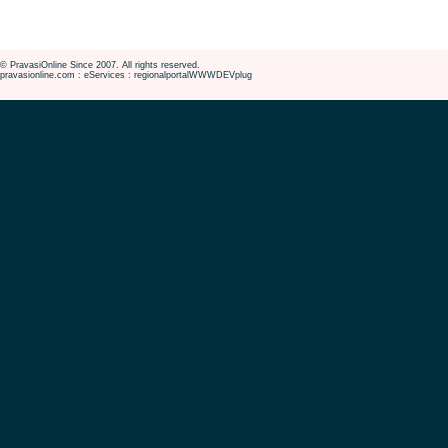
© PravasiOnline Since 2007. All rights reserved.
pravasionline.com : eServices : regionalportalWWWDEVplug