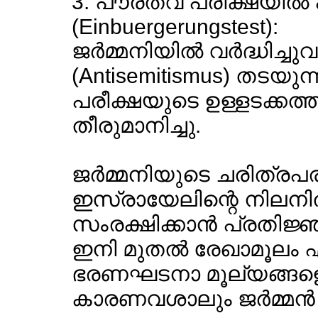
3. പൗരത്വ പരീക്ഷയില്‍ പ
(Einbuergerungstest):
ജര്‍മ്മനിയില്‍ വര്‍ദ്ധിച്
(Antisemitismus) തടയു
പരീക്ഷയുടെ ഉള്ളടക്കത്തിലു
തീരുമാനിച്ചു.
ജര്‍മ്മനിയുടെ ചരിത്രപ
ഇസ്രായേലിന്റെ നിലനില
സംരക്ഷിക്കാന്‍ പ്രതിജ
ഇനി മുതല്‍ രേഖാമൂലം എഴു
ഭരണഘടനാ മൂല്യങ്ങളെ മാ
കാരണവശാലും ജര്‍മ്മന്‍ പ