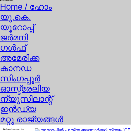
Home
/ ഹോം
യൂ.കെ.
യൂറോപ്പ്
ജര്‍മനി
ഗള്‍ഫ്
അമേരിക്ക
കാനഡ
സിംഗപ്പൂര്‍
ഓസ്ട്രേലിയ
ന്യൂസിലാന്റ്
ഇന്‍ഡ്യ
മറ്റു രാജ്യങ്ങള്‍
Advertisements
യൂറോപ്പില്‍ പുതിയ അഭയാര്‍ത്ഥി നിയമം 'CE