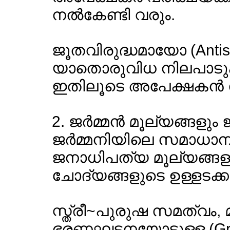
നല്‍കേണ്ടി വരും.
ജൂതവിരുദ്ധമായോ (Anti
യാതൊരുവിധ നിലപാടുകളു
ഇതിലൂടെ അപേക്ഷകന്‍ സ
2. ജര്‍മ്മന്‍ മൂല്യങ്ങളു
ജര്‍മ്മനിയിലെ സമാധാ
ജനാധിപത്യ മൂല്യങ്ങളു
ചോദ്യങ്ങളുടെ ഉള്ളടക്കത്ത
സ്ത്രീ~പുരുഷ സമത്വം, മത
ഭരണഘടനയോടുള്ള (Gru