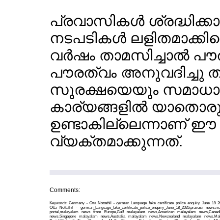
പ്രവാസികള്‍ ശ്രദ്ധിക്കാ
നടപടികള്‍ ലളിതമാക്കിയ
വര്‍ഷം താമസിച്ചാല്‍ പൗ
പൗരത്വം അനുവദിച്ചു തു
സുരക്ഷയെയും സമാധാന
കാര്യങ്ങളില്‍ യാതൊരു 
ഉണ്ടാകില്ലെന്നാണ് ഈ 
വ്യക്തമാക്കുന്നത്.
Comments:
Keywords: Germany - Otta Nottathil - german_Language_fake_certificate_police_enquiry_June_18
Otta Nottathil - german_Language_fake_certificate_police_enquiry_June_18_2026,pravasi news,
portal,malayalam news from Europe,Gulf malayalam news,American malayalam news,Canad
news,Singapore malayalam news,Australia malayalam news,Newzealand malayalam news,Ma