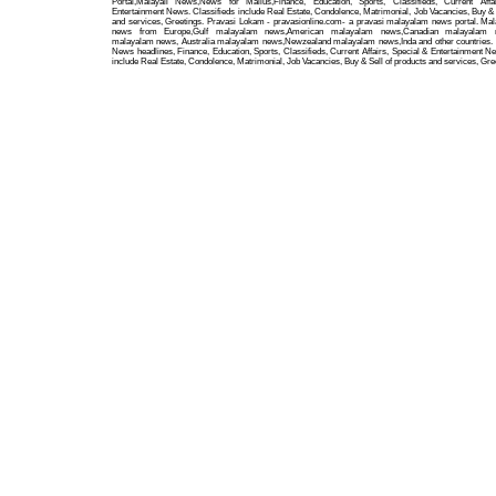
Portal,Malayali News,News for Mallus,Finance, Education, Sports, Classifieds, Current Affa
Entertainment News. Classifieds include Real Estate, Condolence, Matrimonial, Job Vacancies, Buy & 
and services, Greetings. Pravasi Lokam - pravasionline.com- a pravasi malayalam news portal. Ma
news from Europe,Gulf malayalam news,American malayalam news,Canadian malayalam n
malayalam news, Australia malayalam news,Newzealand malayalam news,Inda and other countries. 
News headlines, Finance, Education, Sports, Classifieds, Current Affairs, Special & Entertainment N
include Real Estate, Condolence, Matrimonial, Job Vacancies, Buy & Sell of products and services, Gre