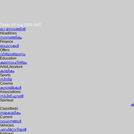
Today: 06 Aug 2026 GMT
ഒറ്റ നോട്ടത്തില്‍
Headlines
സാമ്പത്തികം
Finance
ഓഫറുകള്‍
Offers
വിദ്യാഭ്യാസം
Education
കല/സാഹിത്യം
Arts/Literature
കായികം
Sports
സിനിമ
Cinema
കൂട്ടായ്മകള്‍
Associations
സ്പിരിച്ചുവല്‍
Spiritual
ക
Classifieds
സമകാലികം
Current
വാഹനങ്ങള്‍
Vehicles
എഡിറ്റോറിയല്‍
Editorial