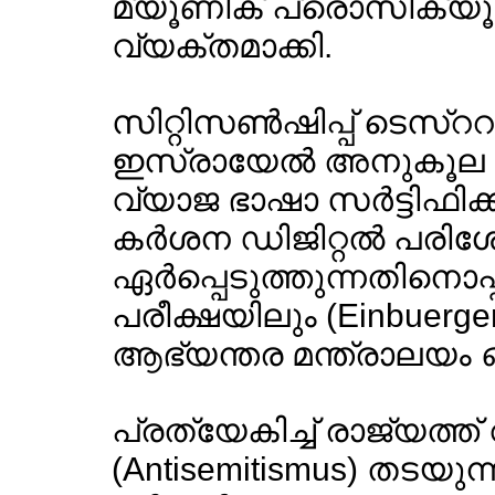
മ്യൂണിക് പ്രൊസിക്യൂട
വ്യക്തമാക്കി.
സിറ്റിസണ്‍ഷിപ്പ് ടെസ്ററ
ഇസ്രായേല്‍ അനുകൂല നി
വ്യാജ ഭാഷാ സര്‍ട്ടിഫിക്
കര്‍ശന ഡിജിറ്റല്‍ പരി
ഏര്‍പ്പെടുത്തുന്നതിനൊപ
പരീക്ഷയിലും (Einbuergeru
ആഭ്യന്തര മന്ത്രാലയം 
പ്രത്യേകിച്ച് രാജ്യത്ത് 
(Antisemitismus) തടയുന