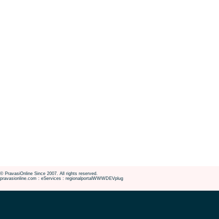
© PravasiOnline Since 2007. All rights reserved.
pravasionline.com : eServices : regionalportalWWWDEVplug