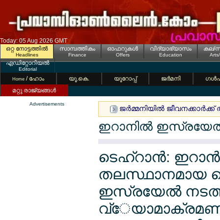
Today: 05 Aug 2026 GMT
ഒറ്റ നോട്ടത്തില്‍
സാമ്പത്തികം
ഓഫറുകള്‍
വിദ്യാഭ്യാസം
കല/സ
Headlines
Finance
Offers
Education
Arts
എഡിറ്റോറിയല്‍
Editorial
/ ഹോം
യൂ.കെ.
യൂറോപ്പ്
ജര്‍മനി
ഗള്‍
Home
മറ്റു രാജ്യങ്ങള്‍
Advertisements
ജര്‍മ്മനിയില്‍ ജീവനക്കാര്‍ക
ഇറാനില്‍ ഇസ്രയേല
ടെഹ്റാന്‍: ഇറാന്
തലസ്ഥാനമായ ടെ
ഇസ്രയേല്‍ നടത
വ്േയാമാക്രമണത