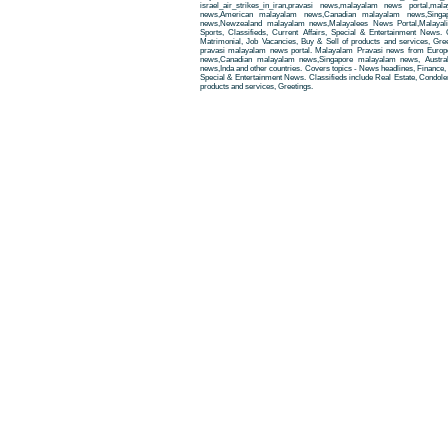
israel_air_strikes_in_iran,pravasi news,malayalam news portal,
news,American malayalam news,Canadian malayalam news,Singap
news,Newzealand malayalam news,Malayalees News Portal,Malayali
Sports, Classifieds, Current Affairs, Special & Entertainment News. 
Matrimonial, Job Vacancies, Buy & Sell of products and services, Gre
pravasi malayalam news portal. Malayalam Pravasi news from Euro
news,Canadian malayalam news,Singapore malayalam news, Austra
news,Inda and other countries. Covers topics - News headlines, Finance, E
Special & Entertainment News. Classifieds include Real Estate, Condole
products and services, Greetings.