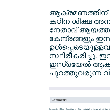
ആക്രമണത്തിന് തി
കഠിന ശിക്ഷ അനുഭ
നേതാവ് ആയത്ത
കേന്ദ്രങ്ങളും ഇസ
ഉള്‍പ്പെടെയുള്ളവര
സ്ഥിരീകരിച്ചു. ഇറ
ഇസ്രയേല്‍ ആക്
പുറത്തുവരുന്ന വ
Comments:
Keywords: Other Countries - Otta Nottathil - israel_air_strikes_