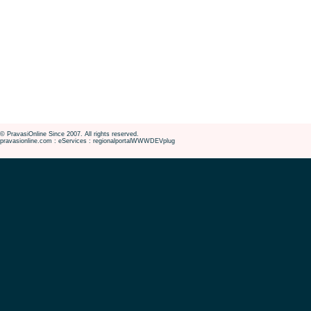
© PravasiOnline Since 2007. All rights reserved.
pravasionline.com : eServices : regionalportalWWWDEVplug