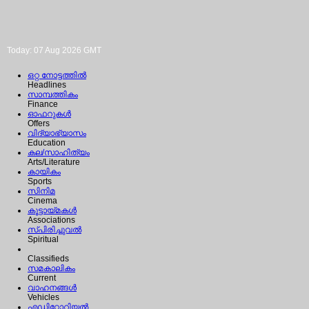
Today: 07 Aug 2026 GMT
ഒറ്റ നോട്ടത്തില്‍
Headlines
സാമ്പത്തികം
Finance
ഓഫറുകള്‍
Offers
വിദ്യാഭ്യാസം
Education
കല/സാഹിത്യം
Arts/Literature
കായികം
Sports
സിനിമ
Cinema
കൂട്ടായ്മകള്‍
Associations
സ്പിരിച്ചുവല്‍
Spiritual
Classifieds
സമകാലികം
Current
വാഹനങ്ങള്‍
Vehicles
എഡിറ്റോറിയല്‍