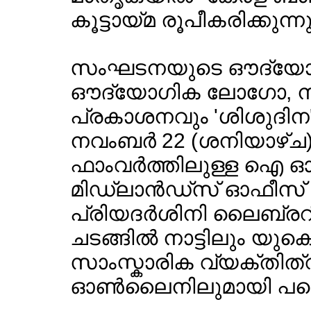
കൂട്ടായ്മ രൂപീകരിക്കുന്നു
സംഘടനയുടെ ഔദ്യോ
ഔദ്യോഗിക ലോഗോ, 
പ്രകാശനവും 'ശിശുദിന
നവംബര്‍ 22 (ശനിയാഴ്ച) ര
ഫാംവര്‍ത്തിലുള്ള ഐ ഓ 
മിഡ്ലാന്‍ഡ്സ് ഓഫീസ് ക
പ്രിയദര്‍ശിനി ലൈബ്രറി ഹ
ചടങ്ങില്‍ നാട്ടിലും യുകെ
സാംസ്കാരിക വ്യക്തിത്വങ്
ഓണ്‍ലൈനിലുമായി പങ്കെ