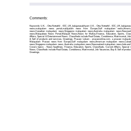
Comments:
Keywords: U.K. - Otta Nottathil - IOC_UK_balajanasakhyam U.K. - Otta Nottathil - IOC_UK_balajana
news,malayalam news portal,malayalam news from Europe,Gulf malayalam news,Ameri
news,Canadian malayalam news,Singapore malayalam news,Australia malayalam news,Newzea
news,Malayalees News Portal,Malayali News,News for Mallus,Finance, Education, Sports, Class
Affairs, Special & Entertainment News. Classifieds include Real Estate, Condolence, Matrimonial, Jo
& Sell of products and services, Greetings. Pravasi Lokam - pravasionline.com- a pravasi malayal
Malayalam Pravasi news from Europe,Gulf malayalam news,American malayalam news,Canad
news,Singapore malayalam news, Australia malayalam news,Newzealand malayalam news,Inda and o
Covers topics - News headlines, Finance, Education, Sports, Classifieds, Current Affairs, Special 
News. Classifieds include Real Estate, Condolence, Matrimonial, Job Vacancies, Buy & Sell of produc
Greetings.