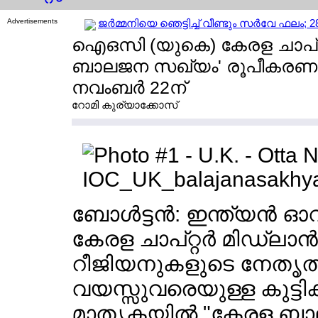
Advertisements
ജര്‍മ്മനിയെ ഞെട്ടിച്ച് വീണ്ടും സര്‍വേ ഫല
ഐഒസി (യുകെ) കേരള ചാപ്റ്റ
ബാലജന സഖ്യം' രൂപീകരണവ
നവംബര്‍ 22ന്
റോമി കുര്യാക്കോസ്
ബോള്‍ട്ടന്‍: ഇന്ത്യന്‍
കേരള ചാപ്റ്റര്‍ മിഡ്ലാന
റീജിയനുകളുടെ നേതൃത്വത
വയസ്സുവരെയുള്ള കുട്ടിക
മാതൃകയില്‍ "കേരള ബാ