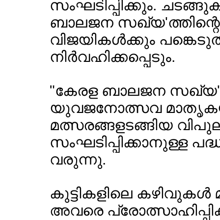
സംഘടിപ്പിക്കും. ചടങ്ങു
ബാലജന സഖ്യ'ത്തിന്റ
വിജയികള്‍ക്കും പങ്കെടു
നിര്‍വഹിക്കപ്പെടും.
"കേരള ബാലജന സഖ്യ'ത്ത
യുവജനോത്സവ മാതൃക
മത്സരങ്ങളടങ്ങിയ വിപു
സംഘടിപ്പിക്കാനുള്ള 
വരുന്നു.
കുട്ടികളിലെ കഴിവുകള്‍
അവരെ പ്രോത്സാഹിപ്പി