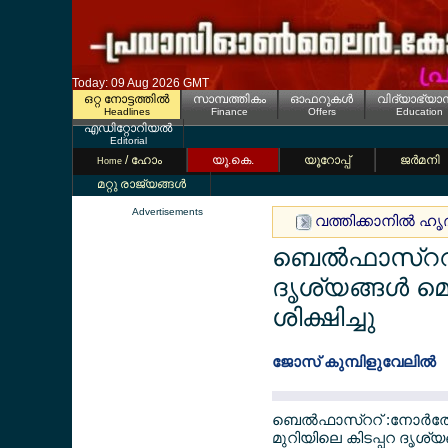
Today: 09 Aug 2026 GMT
ഒറ്റ നോട്ടത്തില്‍
സാമ്പത്തികം
ഓഫറുകള്‍
വിദ്യാഭ്യാ
Headlines
Finance
Offers
Education
എഡിറ്റോറിയല്‍
Editorial
/ ഹോം
യൂ.കെ.
യൂറോപ്പ്
ജര്‍മനി
Home
മറ്റു രാജ്യങ്ങള്‍
Advertisements
വത്തിക്കാനില്‍ ഹൃദയ
ബെല്‍ഫാസ്ററില
ദൃശ്യങ്ങള്‍ 
ശിക്ഷിച്ചു
ജോസ് കുമ്പിളുവേലില്‍
ബെല്‍ഫാസ്ററ് :നോര്‍ത്
മുറിയിലെ കിടപ്പറ ദൃശ്യ