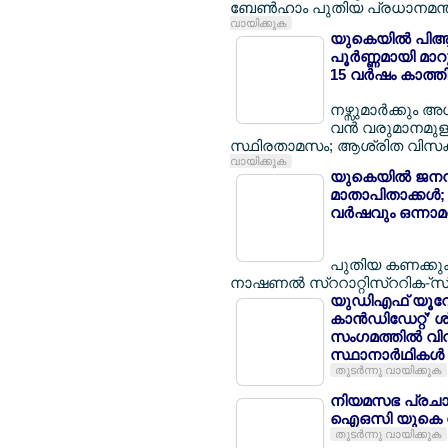
ബേണ്‍ഹാം പുതിയ പ്രധാനമന്ത
വായിക്കുക
യുകെയില്‍ പിആര്
പൂര്‍ണ്ണമായി മാറ
15 വര്‍ഷം കാത്തി
നഴ്സുമാര്‍ക്കും അ
വന്‍ വരുമാനമുള്
സ്ഥിരതാമസം; ആശ്രിത വിസക്കാര്
വായിക്കുക
യുകെയില്‍ ജനനന
മാതാപിതാക്കള്‍;
വര്‍ഷവും ഒന്നാമ
പുതിയ കണക്കുക
നാഷണല്‍ സ്ററാറ്റിസ്ററിക-്സ
യുഡിഎഫ് യൂറോപ്പ
കാന്‍ഡിഡേറ്റ്' 
സംഗമത്തില്‍ വ
സ്ഥാനാര്‍ഥികള്‍
തുടര്‍ന്നു വായിക്കുക
നിയമസഭ പ്രചാ
ഐഒസി യുകെ കേര
തുടര്‍ന്നു വായിക്കുക