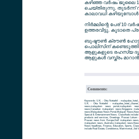
കഴിഞ്ഞ വര്‍ഷം ജൂലൈ 1
ചെയ്തിരുന്നു. തുടര്‍ന്
കാലാവധി കഴിയുമ്പോള്‍ വ
നിര്‍മലിന്റെ പേര് 10 വ
ഉത്തരവിട്ടു. കൂടാതെ പ
ബുഷ്ടൗണ്‍ ക്രൗണ്‍ ഹോട്
പൊലിസിന് കണ്ടെടുത്തിട്
ആളുകളുടെ രഹസ്യ ദൃശ്യങ
ആളുകള്‍ വസ്ത്രം മാറാന്
Comments:
Keywords: U.K. - Otta Nottathil - malayalee_hote
U.K. - Otta Nottathil - malayalee_hotel_cleaner
news,malayalam news portal,malayalam ne
news,Canadian malayalam news,Singapore mal
news,Malayalees News Portal,Malayali News,News fo
Special & Entertainment News. Classifieds include 
products and services, Greetings. Pravasi Lokam 
Pravasi news from Europe,Gulf malayalam news
malayalam news, Australia malayalam news,Newze
News headlines, Finance, Education, Sports, Class
include Real Estate, Condolence, Matrimonial, Job V