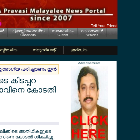
Tell Your Friend
ല്‍
ക്ളാസ്സിഫൈഡ്സ്
സമകാലികം
വാഹനങ്ങള്‍
Classifieds
Current
Vehicles
്ട്രേലിയ
ന്യൂസിലാന്റ്
ഇന്‍ഡ്യ
Advertisements
ോഗ്യ പരിഷ്കരണം ഇന്‍ഷുറന്‍സ് തുകയില്‍ വന്‍ മാറ്റങ്ങള്‍ മരുന
െ കിടപ്പറ
വാവിനെ കോടതി
ോലിക്കിടെ അതിഥികളുടെ
സിനെ കോടതി ശിക്ഷിച്ചു.