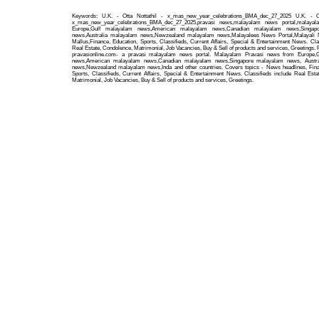
Keywords: U.K. - Otta Nottathil - x_mas_new_year_celebrations_BMA_dec_27_2025 U.K. - Ot
x_mas_new_year_celebrations_BMA_dec_27_2025,pravasi news,malayalam news portal,malaya
Europe,Gulf malayalam news,American malayalam news,Canadian malayalam news,Singap
news,Australia malayalam news,Newzealand malayalam news,Malayalees News Portal,Malayali
Mallus,Finance, Education, Sports, Classifieds, Current Affairs, Special & Entertainment News. Cla
Real Estate, Condolence, Matrimonial, Job Vacancies, Buy & Sell of products and services, Greetings.
pravasionline.com- a pravasi malayalam news portal. Malayalam Pravasi news from Europe,
news,American malayalam news,Canadian malayalam news,Singapore malayalam news, Austra
news,Newzealand malayalam news,Inda and other countries. Covers topics - News headlines, Fina
Sports, Classifieds, Current Affairs, Special & Entertainment News. Classifieds include Real Esta
Matrimonial, Job Vacancies, Buy & Sell of products and services, Greetings.