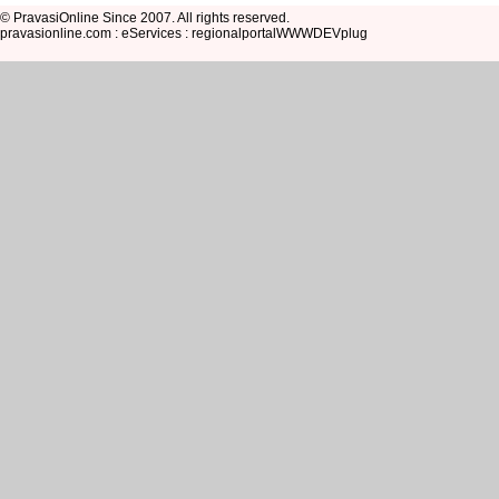
© PravasiOnline Since 2007. All rights reserved.
pravasionline.com : eServices : regionalportalWWWDEVplug