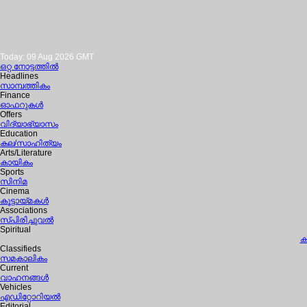
Today: 09 Aug 2026 GMT
ഒറ്റ നോട്ടത്തില്‍
Headlines
സാമ്പത്തികം
Finance
ഓഫറുകള്‍
Offers
വിദ്യാഭ്യാസം
Education
കല/സാഹിത്യം
Arts/Literature
കായികം
Sports
സിനിമ
Cinema
കൂട്ടായ്മകള്‍
Associations
സ്പിരിച്ചുവല്‍
Spiritual
ക
Classifieds
സമകാലികം
Current
വാഹനങ്ങള്‍
Vehicles
എഡിറ്റോറിയല്‍
Editorial