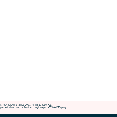
© PravasiOnline Since 2007. All rights reserved.
pravasionline.com : eServices : regionalportalWWWDEVplug