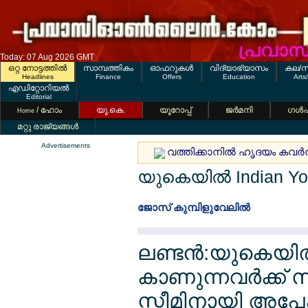
Today: 07 Aug 2026 GMT
ഒറ്റ നോട്ടത്തില്‍
സാമ്പത്തികം
ഓഫറുകള്‍
വിദ്യാഭ്യാസം
കല/സ
Headlines
Finance
Offers
Education
Arts
എഡിറ്റോറിയല്‍
Editorial
/ ഹോം
യൂ.കെ.
യൂറോപ്പ്
ജര്‍മനി
ഗള്‍
Home
മറ്റു രാജ്യങ്ങള്‍
Advertisements
വത്തിക്കാനില്‍ ഹൃദയം കവര്‍ന്ന
യുകെയില്‍ Indian Y
ജോസ് കുമ്പിളുവേലില്‍
ലണ്ടന്‍:യുകെയില
കാണുന്നവര്‍ക്ക
സ്കീമിനായി അപേ