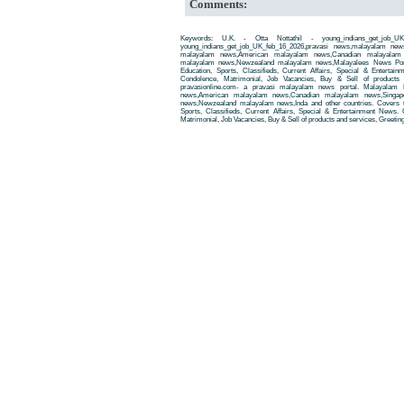
Comments:
Keywords: U.K. - Otta Nottathil - young_indians_get_job_U
young_indians_get_job_UK_feb_16_2026,pravasi news,malayalam ne
malayalam news,American malayalam news,Canadian malayalam n
malayalam news,Newzealand malayalam news,Malayalees News Porta
Education, Sports, Classifieds, Current Affairs, Special & Entertai
Condolence, Matrimonial, Job Vacancies, Buy & Sell of products
pravasionline.com- a pravasi malayalam news portal. Malayalam
news,American malayalam news,Canadian malayalam news,Singap
news,Newzealand malayalam news,Inda and other countries. Covers t
Sports, Classifieds, Current Affairs, Special & Entertainment News. 
Matrimonial, Job Vacancies, Buy & Sell of products and services, Greetin