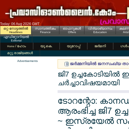
Today: 06 Aug 2026 GMT
ഒറ്റ നോട്ടത്തില്‍
സാമ്പത്തികം
ഓഫറുകള്‍
വിദ്യാഭ്യാസം
കല/സ
Headlines
Finance
Offers
Education
Arts
എഡിറ്റോറിയല്‍
Editorial
/ ഹോം
യൂ.കെ.
യൂറോപ്പ്
ജര്‍മനി
ഗള്‍
Home
മറ്റു രാജ്യങ്ങള്‍
Advertisements
ജര്‍മ്മനിയില്‍ ജനസംഖ്യ താ
ജി7 ഉച്ചകോടിയില്‍
ചര്‍ച്ചാവിഷയമായി
ടോറന്റോ: കാന
ആരംഭിച്ച ജി7 ഉച്
~ ഇസ്രയേല്‍ സം