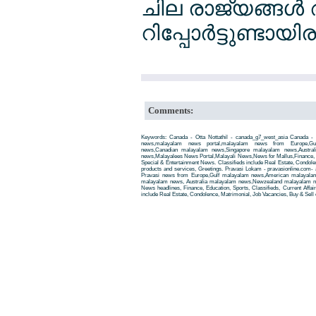
ചില രാജ്യങ്ങള്‍
റിപ്പോര്‍ട്ടുണ്ടായിര
Comments:
Keywords: Canada - Otta Nottathil - canada_g7_west_asia Canada - O
news,malayalam news portal,malayalam news from Europe,Gu
news,Canadian malayalam news,Singapore malayalam news,Austra
news,Malayalees News Portal,Malayali News,News for Mallus,Finance, Edu
Special & Entertainment News. Classifieds include Real Estate, Condole
products and services, Greetings. Pravasi Lokam - pravasionline.com
Pravasi news from Europe,Gulf malayalam news,American malayala
malayalam news, Australia malayalam news,Newzealand malayalam new
News headlines, Finance, Education, Sports, Classifieds, Current Affai
include Real Estate, Condolence, Matrimonial, Job Vacancies, Buy & Sell 