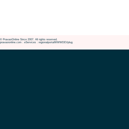
© PravasiOnline Since 2007. All rights reserved.
pravasionline.com : eServices : regionalportalWWWDEVplug