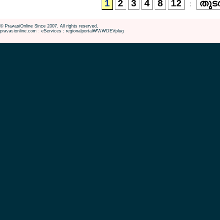
1
2
3
4
8
12
തുടര
:
© PravasiOnline Since 2007. All rights reserved.
pravasionline.com : eServices : regionalportalWWWDEVplug