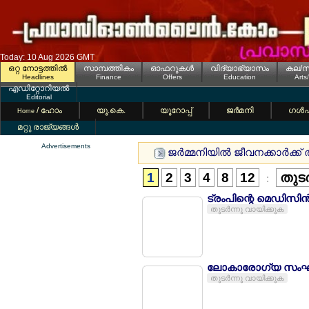
Today: 10 Aug 2026 GMT
ഒറ്റ നോട്ടത്തില്‍
സാമ്പത്തികം
ഓഫറുകള്‍
വിദ്യാഭ്യാസം
കല/സ
Headlines
Finance
Offers
Education
Arts
എഡിറ്റോറിയല്‍
Editorial
/ ഹോം
യൂ.കെ.
യൂറോപ്പ്
ജര്‍മനി
ഗള്‍
Home
മറ്റു രാജ്യങ്ങള്‍
Advertisements
ജര്‍മ്മനിയില്‍ ജീവനക്കാര്‍ക
1
2
3
4
8
12
തുടര
:
ട്രംപിന്റെ മെഡിസി
തുടര്‍ന്നു വായിക്കുക
ലോകാരോഗ്യ സംഘടനയ
തുടര്‍ന്നു വായിക്കുക