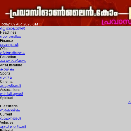
Today: 09 Aug 2026 GMT
ഒറ്റ നോട്ടത്തില്‍
Headlines
സാമ്പത്തികം
Finance
ഓഫറുകള്‍
Offers
വിദ്യാഭ്യാസം
Education
കല/സാഹിത്യം
Arts/Literature
കായികം
Sports
സിനിമ
Cinema
കൂട്ടായ്മകള്‍
Associations
സ്പിരിച്ചുവല്‍
Spiritual
ക
Classifieds
സമകാലികം
Current
വാഹനങ്ങള്‍
Vehicles
എഡിറ്റോറിയല്‍
Editorial